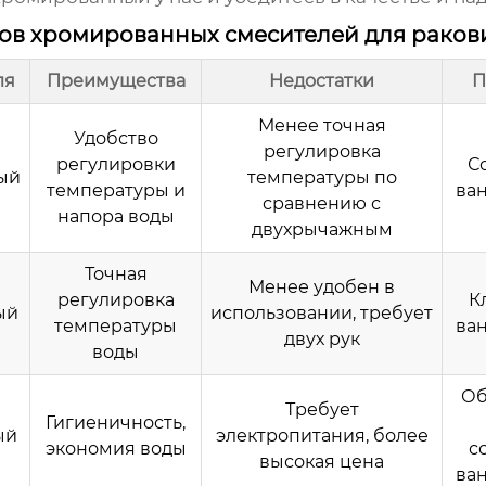
пов хромированных смесителей для рако
ля
Преимущества
Недостатки
П
Менее точная
Удобство
регулировка
регулировки
С
ый
температуры по
температуры и
ва
сравнению с
напора воды
двухрычажным
Точная
Менее удобен в
регулировка
К
ый
использовании, требует
температуры
ва
двух рук
воды
Об
Требует
Гигиеничность,
ый
электропитания, более
экономия воды
с
высокая цена
ва