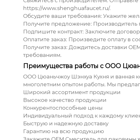
Свяжитесь с производителем:
Отправьте 
https://www.shenghuafaucet.ru/
.
Обсудите ваши требования:
Укажите жела
Получите предложение:
Производитель п
Подпишите контракт:
Заключите договор 
Оплатите заказ:
Произведите оплату в со
Получите заказ:
Дождитесь доставки
OEM
требованиям.
Преимущества работы с ООО Цюан
ООО Цюаньчжоу Шэнхуа Кухня и ванная к
многолетним опытом работы. Мы предлаг
Широкий ассортимент продукции
Высокое качество продукции
Конкурентоспособные цены
Индивидуальный подход к каждому клие
Быструю и надежную доставку
Гарантию на всю продукцию
Закажите
OEM Смеситель для раковины