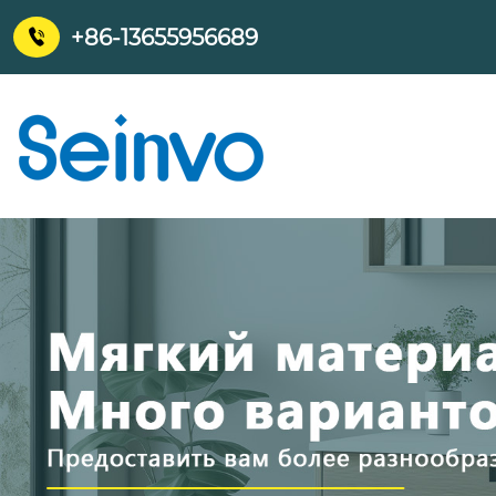
+86-13655956689
