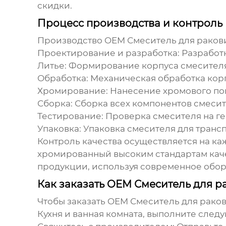
скидки.
Процесс производства и контроль
Производство
OEM Смеситель для рако
Проектирование и разработка:
Разработк
Литье:
Формирование корпуса смесителя
Обработка:
Механическая обработка корп
Хромирование:
Нанесение хромового пок
Сборка:
Сборка всех компонентов смесит
Тестирование:
Проверка смесителя на ге
Упаковка:
Упаковка смесителя для транс
Контроль качества осуществляется на ка
хромированный
высоким стандартам каче
продукции, используя современное обор
Как заказать OEM Смеситель для 
Чтобы заказать
OEM Смеситель для рако
Кухня и ванная комната, выполните след