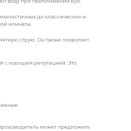
ют воду при приближении рук.
ималистичных до классических и
ой комнаты.
риятную струю. Он также позволяет
й с хорошей репутацией. Это
чажные.
роизводитель может предложить