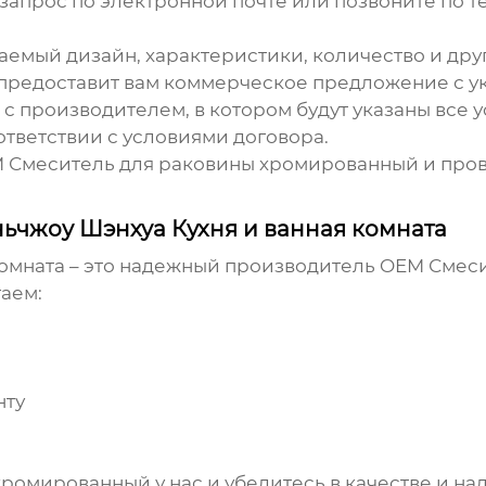
запрос по электронной почте или позвоните по те
емый дизайн, характеристики, количество и дру
редоставит вам коммерческое предложение с ук
с производителем, в котором будут указаны все у
ответствии с условиями договора.
 Смеситель для раковины хромированный
и пров
ьчжоу Шэнхуа Кухня и ванная комната
омната – это надежный производитель
OEM Смеси
аем:
нту
 хромированный
у нас и убедитесь в качестве и н