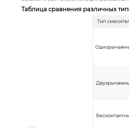
Таблица сравнения различных ти
Тип смесите
Однорычажн
Двухрычажн
Бесконтактн