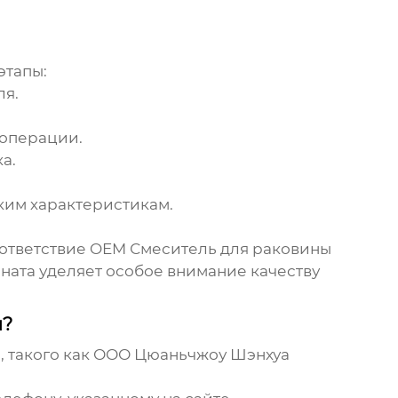
этапы:
ля.
 операции.
а.
ким характеристикам.
оответствие
OEM Смеситель для раковины
ната уделяет особое внимание качеству
я?
, такого как ООО Цюаньчжоу Шэнхуа