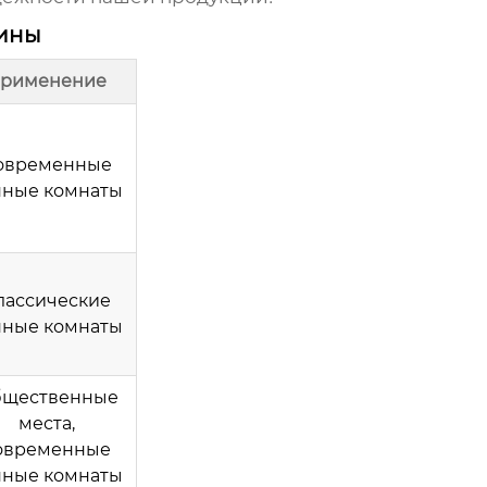
вины
рименение
овременные
нные комнаты
лассические
нные комнаты
щественные
места,
овременные
нные комнаты