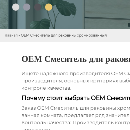
Главная
-
OEM Смеситель для раковины хромированный
OEM Смеситель для рако
Ищете надежного производителя
OEM См
производителя, основных критериях выбо
контроле качества.
Почему стоит выбрать OEM Смеси
Заказ
OEM Смеситель для раковины хро
ванная комната
, предлагает ряд значите
Контроль качества:
Производитель контро
продукции.