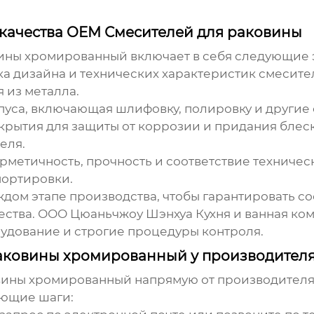
 качества OEM Смесителей для раковины
вины хромированный
включает в себя следующие 
а дизайна и технических характеристик смесите
 из металла.
уса, включающая шлифовку, полировку и другие
рытия для защиты от коррозии и придания блеск
еля.
рметичность, прочность и соответствие техничес
портировки.
ждом этапе производства, чтобы гарантировать с
ства. ООО Цюаньчжоу Шэнхуа Кухня и ванная ком
удование и строгие процедуры контроля.
раковины хромированный у производител
вины хромированный
напрямую от производителя
ующие шаги: