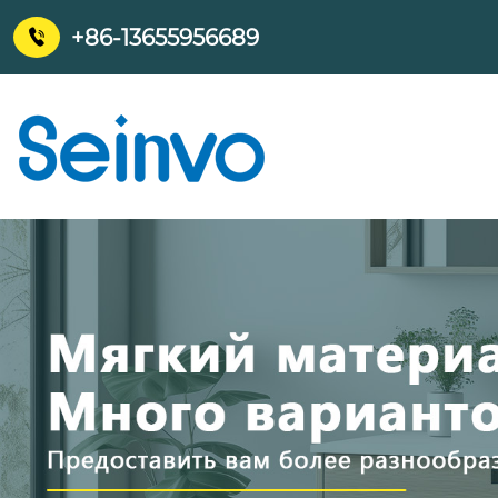
+86-13655956689
