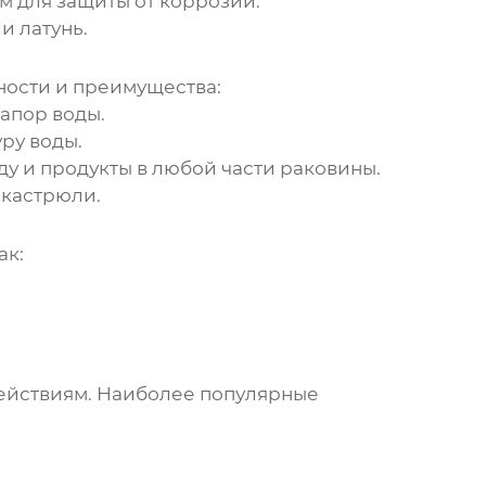
м для защиты от коррозии.
и латунь.
ности и преимущества:
апор воды.
ру воды.
у и продукты в любой части раковины.
 кастрюли.
ак:
действиям. Наиболее популярные