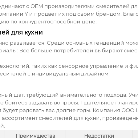
удничают с
OEM производителями смесителей дл
омпании Y и продает их под своим брендом. Благ
цию по конкурентоспособной цене.
ей для кухни
нно развивается. Среди основных тенденций мож
риалы:
Все больше потребителей выбирают смеси
хнологий, таких как сенсорное управление и фи
есителей с индивидуальным дизайном.
жный шаг, требующий внимательного подхода. Уч
е бойтесь задавать вопросы. Тщательное планиро
 будет радовать вас долгие годы. Компания ООО 
й ассортимент
смесителей для кухни
, произведен
й.
Преимущества
Недостатки