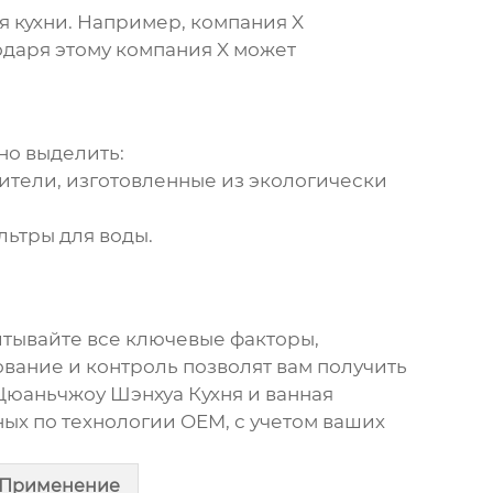
я кухни
. Например, компания X
одаря этому компания X может
но выделить:
тели, изготовленные из экологически
льтры для воды.
итывайте все ключевые факторы,
вание и контроль позволят вам получить
Цюаньчжоу Шэнхуа Кухня и ванная
ных по технологии OEM, с учетом ваших
Применение