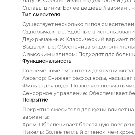
Латунь:
Обеспечивает надежность и долго
Сплавы цинка:
Более дешевый вариант, н
Тип смесителя
Существует несколько типов
смесителей 
Однорычажные:
Удобные в использовании
Двухрычажные:
Классический вариант, п
Выдвижные:
Обеспечивают дополнительну
С высоким изливом:
Подходят для больши
Функциональность
Современные
смесители для кухни
могут
Аэратор:
Снижает расход воды, насыщая 
Фильтр для воды:
Позволяет получать чис
Сенсорное управление:
Обеспечивает бе
Покрытие
Покрытие
смесителя для кухни
влияет на
варианты:
Хром:
Обеспечивает блестящую поверхнос
Никель:
Более теплый оттенок, чем хром