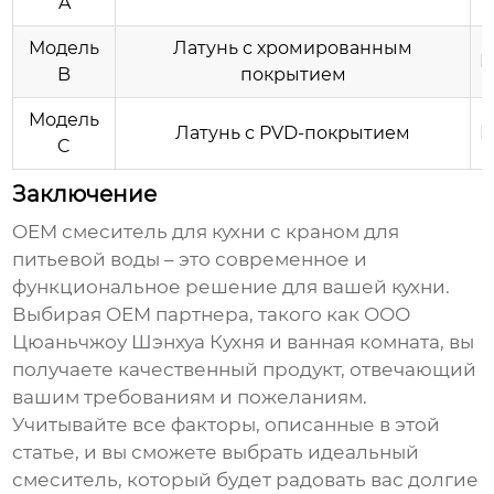
A
Модель
Латунь с хромированным
К
B
покрытием
Модель
Латунь с PVD-покрытием
К
C
Заключение
OEM смеситель для кухни с краном для
питьевой воды
– это современное и
функциональное решение для вашей кухни.
Выбирая
OEM
партнера, такого как ООО
Цюаньчжоу Шэнхуа Кухня и ванная комната, вы
получаете качественный продукт, отвечающий
вашим требованиям и пожеланиям.
Учитывайте все факторы, описанные в этой
статье, и вы сможете выбрать идеальный
смеситель, который будет радовать вас долгие