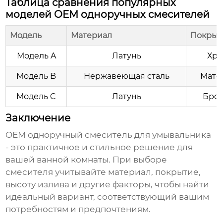
Таблица сравнения популярных
моделей OEM одноручных смесителей
Модель
Материал
Покрыт
Модель A
Латунь
Хр
Модель B
Нержавеющая сталь
Мато
Модель C
Латунь
Бро
Заключение
OEM одноручный смеситель для умывальника
- это практичное и стильное решение для
вашей ванной комнаты. При выборе
смесителя учитывайте материал, покрытие,
высоту излива и другие факторы, чтобы найти
идеальный вариант, соответствующий вашим
потребностям и предпочтениям.