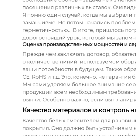
посещения различных выставок. Очевидно
Я помню один случай, когда мы выбрали 
заманчивые. Но потом начались проблемы
герметичностью... В итоге, пришлось пот
дорогостоящий урок, который мы запомн
Оценка производственных мощностей и с
Прежде чем заключать договор, обязате
о количестве линий, используемом обор
ваши потребности в будущем. Также обра
CE, RoHS и т.д. Это, конечно, не гаранти
Мы сами уделяем большое внимание сер
продукции всем необходимым требованиям
рынки. Особенно важно, если вы планир
Качество материалов и контроль на
Качество
белых смесителей для раковин
покрытия. Оно должно быть устойчивым к
покрытия и наличие защиты от ультрафио