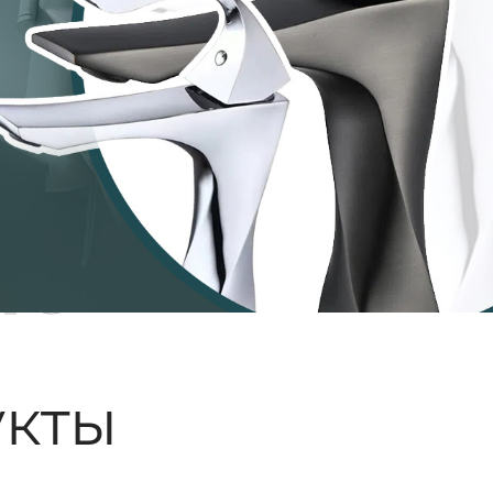
ые
кты