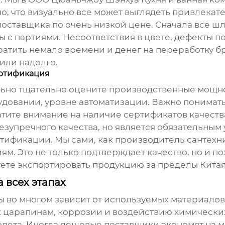
, что визуально все может выглядеть привлекател
поставщика по очень низкой цене. Сначала все 
 с партиями. Несоответствия в цвете, дефекты п
ратить немало времени и денег на переработку бр
или надолго.
ертификация
льно тщательно оцените производственные мощн
удовании, уровне автоматизации. Важно понимать
тите внимание на наличие сертификатов качества
я безупречного качества, но является обязательным
тификации. Мы сами, как
производитель сантехн
. Это не только подтверждает качество, но и п
уете экспортировать продукцию за пределы Китая
 всех этапах
ы
во многом зависит от используемых материалов
 царапинам, коррозии и воздействию химических
лета. Иногда дешевые поставщики экономят на м