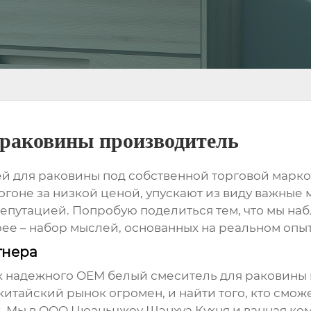
 раковины производитель
й для раковины
под собственной торговой маркой
огоне за низкой ценой, упускают из виду важные 
путацией. Попробую поделиться тем, что мы наб
рее – набор мыслей, основанных на реальном опыт
тнера
к надежного
OEM белый смеситель для раковины
 китайский рынок огромен, и найти того, кто смо
х. Мы в ООО Цюаньчжоу Шэнхуа Кухня и ванная ком