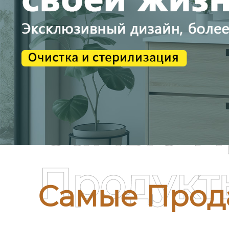
Самые П
Продукт
Самые Прод