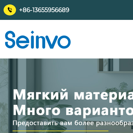
+86-13655956689
