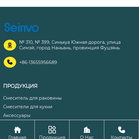
№ 310, № 399, Синьхуа Южная дорога, улица

Симэй, город Наньань, провинция Фуцзянь

+86-13655956689
ПРОДУКЦИЯ
Смеситель для раковины
Смесители для кухни
Аксессуары




Авторское право©ООО Цюаньчжоу Шэнхуа Кухня и ванная
Главная
Продукция
О Нас
Контакты
комната