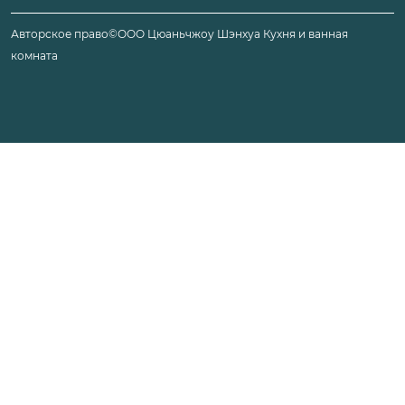
Авторское право©ООО Цюаньчжоу Шэнхуа Кухня и ванная
комната