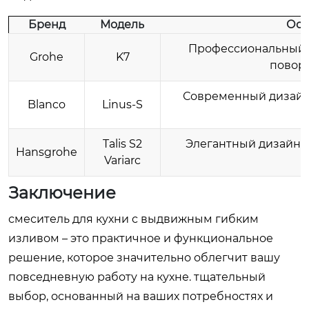
Бренд
Модель
Осо
Профессиональный д
Grohe
K7
повор
Современный дизайн,
Blanco
Linus-S
Talis S2
Элегантный дизайн, 
Hansgrohe
Variarc
Заключение
смеситель для кухни с выдвижным гибким
изливом – это практичное и функциональное
решение, которое значительно облегчит вашу
повседневную работу на кухне. тщательный
выбор, основанный на ваших потребностях и