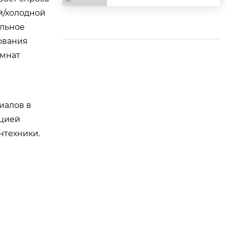
раковины: полное р
й/холодной
уководство
ельное
ования
омнат
иалов в
кцией
нтехники.