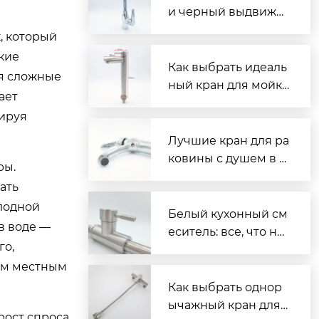
и черный выдвижн
ой: Ваш путь к сове
, который
ршенной кухне
кие
Как выбрать идеаль
ая сложные
ный кран для мойк
ает
и для раковины: По
тируя
лное руководство
Лучшие кран для ра
ковины с душем в 2
ры.
024 году: Обзор и р
ать
екомендации
лодной
Белый кухонный см
в воде —
еситель: все, что ну
го,
жно знать
ым местным
Как выбрать однор
ычажный кран для
рост спроса