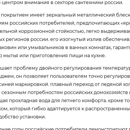
л центром внимания в секторе сантехники россии.
покрытием имеет зеркальный металлический блеск
ниям российских потребителей, предпочитающих «яр
тельной коррозионной стойкостью, легко выдержив
х регионов россии. его изогнутый излив обеспечив
аковин или умывальников в ванных комнатах, гаран
о мытья или приготовления пищи на кухне.
решает проблему двойного регулирования температу
ем, он позволяет пользователям точно регулиров
синей маркировкой. плавный переход от ледяной хо
т сезонным потребностям российских домохозяйств 
ая прохладная вода для летнего комфорта. кроме то
м, который гибко адаптируется к распространенн
обство установки.
едние годы российские потребители демонстрируют 