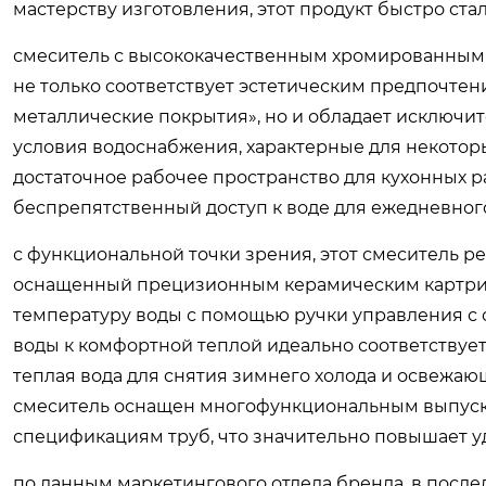
мастерству изготовления, этот продукт быстро ста
смеситель с высококачественным хромированным 
не только соответствует эстетическим предпочте
металлические покрытия», но и обладает исключи
условия водоснабжения, характерные для некоторы
достаточное рабочее пространство для кухонных р
беспрепятственный доступ к воде для ежедневног
с функциональной точки зрения, этот смеситель 
оснащенный прецизионным керамическим картридж
температуру воды с помощью ручки управления с 
воды к комфортной теплой идеально соответствуе
теплая вода для снятия зимнего холода и освежающ
смеситель оснащен многофункциональным выпуско
спецификациям труб, что значительно повышает уд
по данным маркетингового отдела бренда, в посл