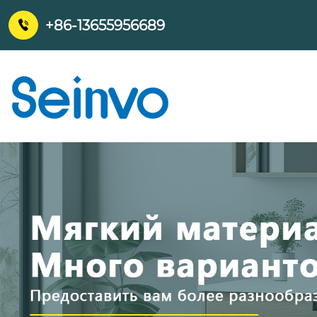
+86-13655956689
