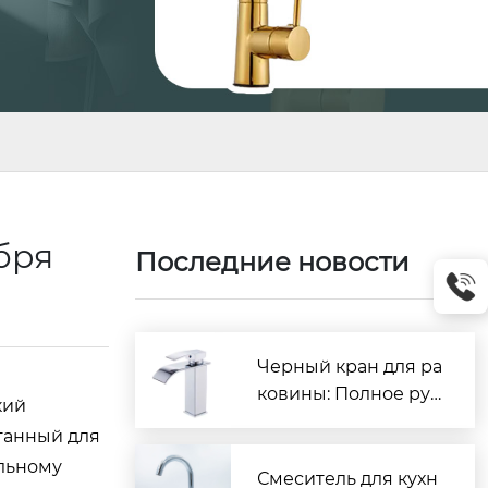
ября
Последние новости
Черный кран для ра
ковины: Полное рук
кий
оводство по выбору
танный для
и установке
льному
Смеситель для кухн