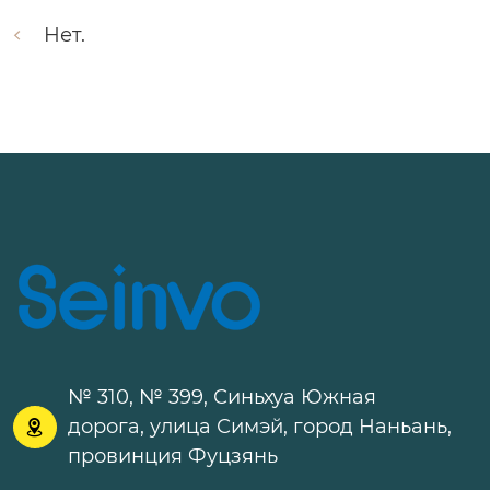
Нет.
№ 310, № 399, Синьхуа Южная
дорога, улица Симэй, город Наньань,

провинция Фуцзянь