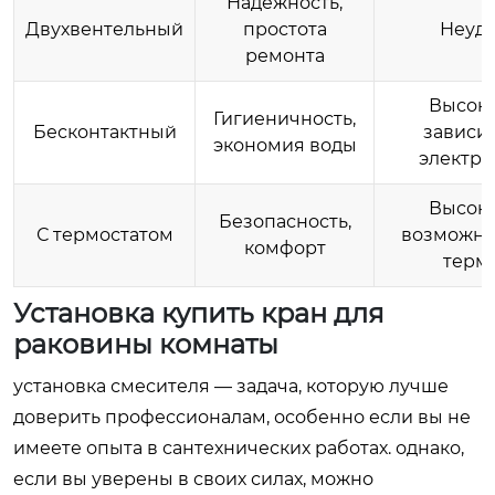
Надежность,
Двухвентельный
простота
Неудо
ремонта
Высока
Гигиеничность,
Бесконтактный
зависим
экономия воды
электро
Высока
Безопасность,
С термостатом
возможна
комфорт
термо
Установка
купить кран для
раковины комнаты
установка смесителя — задача, которую лучше
доверить профессионалам, особенно если вы не
имеете опыта в сантехнических работах. однако,
если вы уверены в своих силах, можно