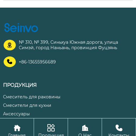
№ 310, № 399, Синьхуа Южная дорога, улица

Симэй, город Наньань, провинция Фуцзянь

+86-13655956689
ПРОДУКЦИЯ
Смеситель для раковины
Смесители для кухни
Аксессуары




Авторское право©ООО Цюаньчжоу Шэнхуа Кухня и ванная
Главная
Продукция
О Нас
Контакты
комната