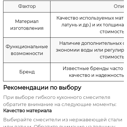
Фактор
Опис
Качество используемых мате
Материал
латунь и др.) и их толщина
изготовления
стоимость 
Наличие дополнительных ф
Функциональные
экономии воды или регулир
возможности
стоимость
Известные бренды часто 
Бренд
качество и надежность, 
Рекомендации по выбору
При выборе
гибкого кухонного смесителя
обратите внимание на следующие моменты:
Качество материала
Выбирайте
смесители
из нержавеющей стали
или латуни. Обратите внимание на толщину