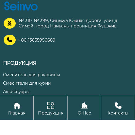
№ 310, № 399, Синьхуа Южная дорога, улица

Симэй, город Наньань, провинция Фуцзянь

+86-13655956689
ПРОДУКЦИЯ
Смеситель для раковины
Смесители для кухни
Аксессуары




Авторское право©ООО Цюаньчжоу Шэнхуа Кухня и ванная
Главная
Продукция
О Нас
Контакты
комната