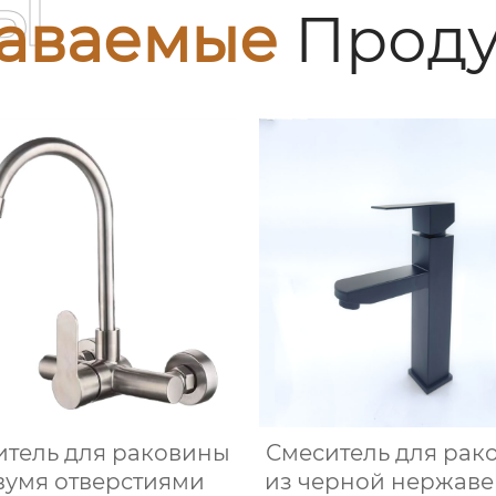
ы
аваемые
Проду
итель для раковины
Смеситель для рак
вумя отверстиями
из черной нержав