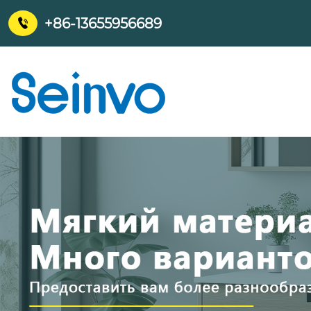
+86-13655956689
