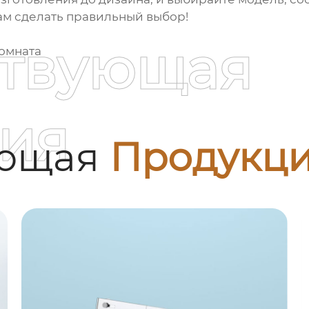
вам сделать правильный выбор!
ствующая
омната
ия
ующая
Продукц