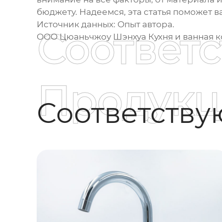
бюджету. Надеемся, эта статья поможет 
Источник данных: Опыт автора.
Соответ
ООО Цюаньчжоу Шэнхуа Кухня и ванная к
Продукц
Соответств