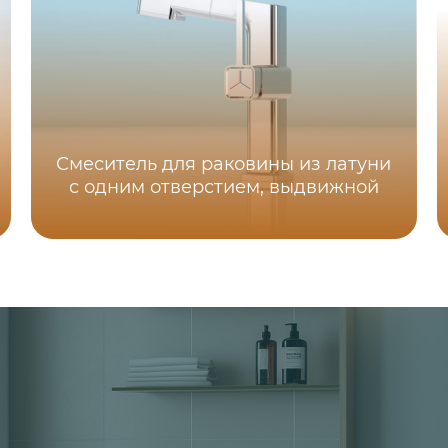
Смеситель для раковины из латуни
с одним отверстием, выдвижной