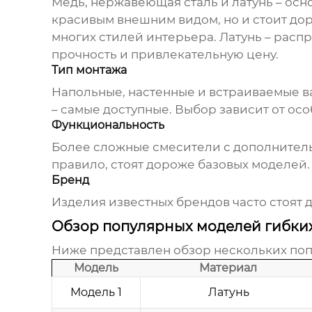
Медь
,
нержавеющая сталь
и
латунь
– осн
красивым внешним видом, но и стоит до
многих стилей интерьера. Латунь – расп
прочность и привлекательную цену.
Тип монтажа
Напольные
,
настенные
и
встраиваемые
в
– самые доступные. Выбор зависит от о
Функциональность
Более сложные смесители с дополнитель
правило, стоят дороже базовых моделей
Бренд
Изделия известных брендов часто стоят д
Обзор популярных моделей гибки
Ниже представлен обзор нескольких по
Модель
Материал
Модель 1
Латунь