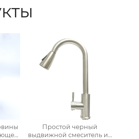
кты
овины
Простой черный
еющей
выдвижной смеситель из