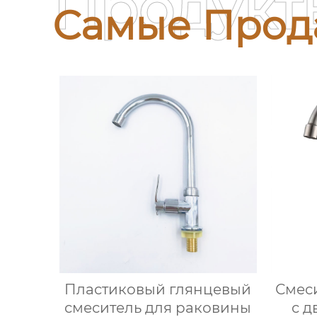
Продукт
Самые Прод
Пластиковый глянцевый
Смес
смеситель для раковины
с д