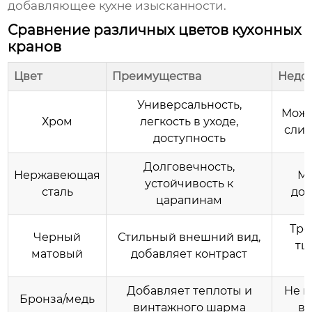
добавляющее кухне изысканности.
Сравнение различных цветов кухонных
кранов
Цвет
Преимущества
Недос
Универсальность,
Може
Хром
легкость в уходе,
слиш
доступность
Долговечность,
Нержавеющая
Мо
устойчивость к
сталь
дор
царапинам
Тре
Черный
Стильный внешний вид,
тщ
матовый
добавляет контраст
Добавляет теплоты и
Не п
Бронза/медь
винтажного шарма
вс