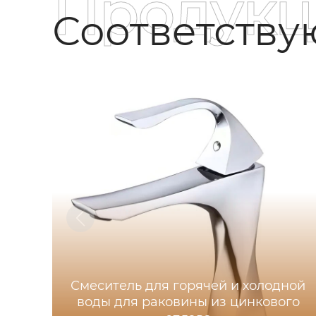
Продукц
Соответств
Смеситель для горячей и холодной
воды для раковины из цинкового