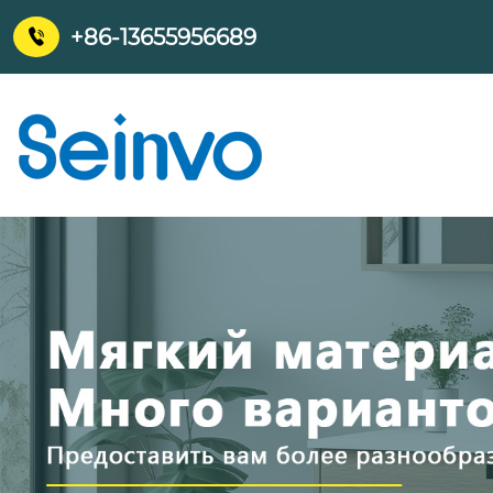
+86-13655956689
