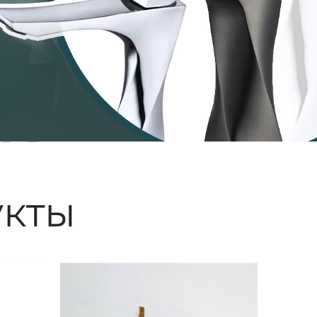
ые
кты