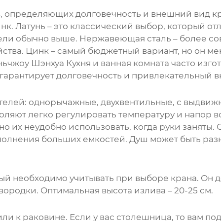
в, определяющих долговечность и внешний вид к
инк. Латунь – это классический выбор, который о
дели обычно выше. Нержавеющая сталь – более с
ства. Цинк – самый бюджетный вариант, но он м
ьчжоу Шэнхуа Кухня и ванная комната часто изго
 гарантирует долговечность и привлекательный 
телей: однорычажные, двухвентильные, с выдви
воляют легко регулировать температуру и напор
о их неудобно использовать, когда руки заняты.
олнения больших емкостей. Душ может быть разно
ый необходимо учитывать при выборе крана. Он д
ородки. Оптимальная высота излива – 20-25 см.
ли к раковине. Если у вас столешница, то вам по