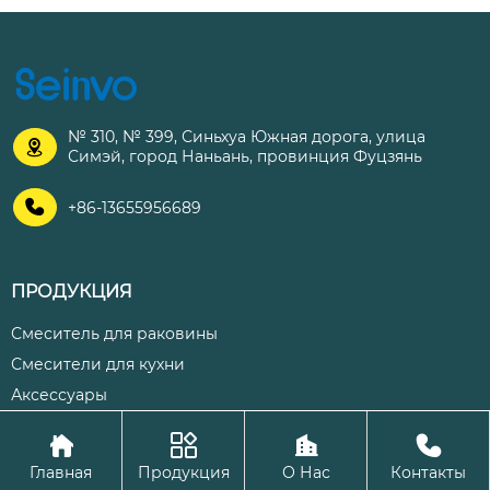
№ 310, № 399, Синьхуа Южная дорога, улица

Симэй, город Наньань, провинция Фуцзянь

+86-13655956689
ПРОДУКЦИЯ
Смеситель для раковины
Смесители для кухни
Аксессуары




Авторское право©ООО Цюаньчжоу Шэнхуа Кухня и ванная
Главная
Продукция
О Нас
Контакты
комната