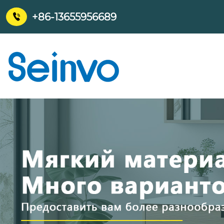
+86-13655956689
