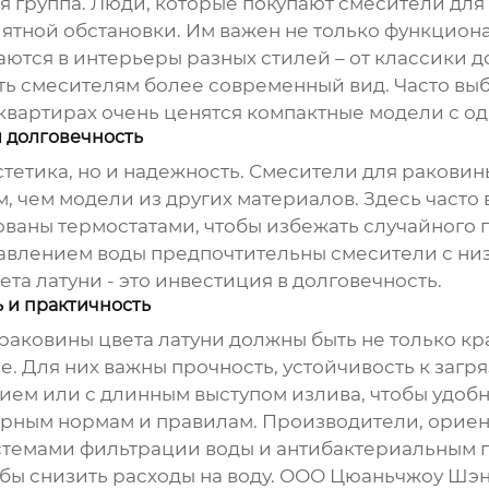
я группа. Люди, которые покупают смесители для
ятной обстановки. Им важен не только функциона
ются в интерьеры разных стилей – от классики д
ь смесителям более современный вид. Часто вы
квартирах очень ценятся компактные модели с 
 долговечность
тетика, но и надежность.
Смесители для раковины
 чем модели из других материалов. Здесь часто
ваны термостатами, чтобы избежать случайного 
 давлением воды предпочтительны смесители с н
ета латуни
- это инвестиция в долговечность.
ь и практичность
раковины цвета латуни
должны быть не только кр
 Для них важны прочность, устойчивость к загряз
ем или с длинным выступом излива, чтобы удоб
арным нормам и правилам. Производители, орие
стемами фильтрации воды и антибактериальным 
ы снизить расходы на воду. ООО Цюаньчжоу Шэнх