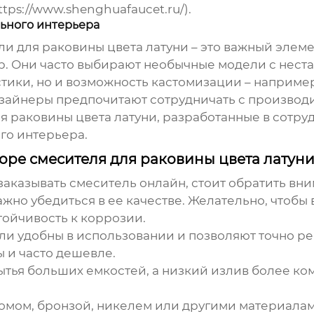
ps://www.shenghuafaucet.ru/).
льного интерьера
ли для раковины цвета латуни
– это важный элеме
. Они часто выбирают необычные модели с неста
тики, но и возможность кастомизации – например
зайнеры предпочитают сотрудничать с производ
я раковины цвета латуни
, разработанные в сотр
го интерьера.
оре смесителя для раковины цвета латун
заказывать смеситель онлайн, стоит обратить вн
ажно убедиться в ее качестве. Желательно, чтобы
тойчивость к коррозии.
 удобны в использовании и позволяют точно рег
 и часто дешевле.
тья больших емкостей, а низкий излив более ко
омом, бронзой, никелем или другими материалам