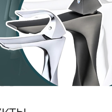
ые
кты