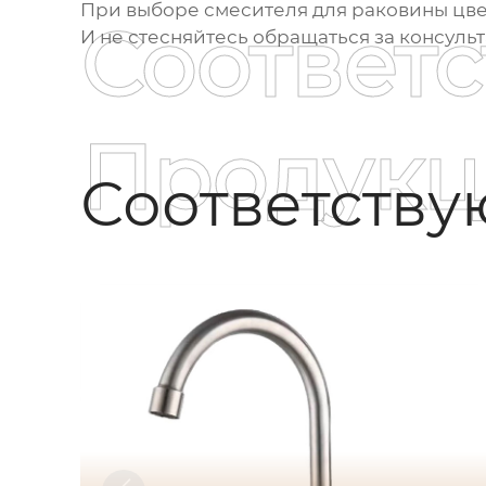
При выборе
смесителя для раковины цве
Соответ
И не стесняйтесь обращаться за консуль
Продукц
Соответств