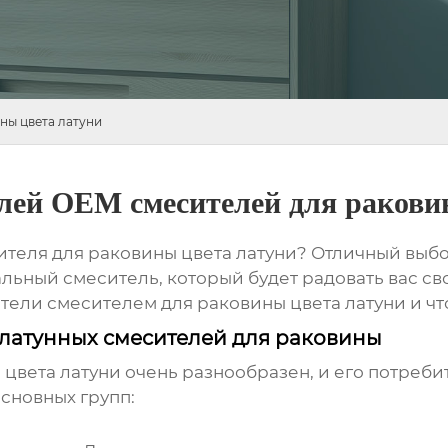
ны цвета латуни
лей OEM смесителей для ракови
ителя для раковины цвета латуни
? Отличный выбор
еальный смеситель, который будет радовать вас с
атели
смесителем для раковины цвета латуни
и чт
латунных смесителей для раковины
 цвета латуни
очень разнообразен, и его потреб
сновных групп: