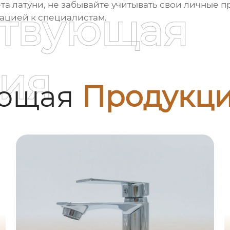
та латуни
, не забывайте учитывать свои личные 
ствующая
тацией к специалистам.
ия
ующая
Продукц