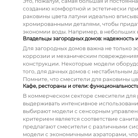
Это, пожалуй, самая большая и постоянна
созданию комфортной и эстетически при
раковины цвета латуни
идеально вписыва
хромированными деталями, чтобы придат
экономии воды. Например, в небольших 
Владельцы загородных домов: надежность и
Для загородных домов важна не только эс
коррозии и механическим повреждениям,
конструкции. Некоторые модели оборудо
того, для дачных домов с нестабильным
Помните, что
смесители для раковины цв
Кафе, рестораны и отели: функциональност
В коммерческом секторе
смесители для 
выдерживать интенсивное использование.
выбирают модели с сенсорным управлени
критерием является соответствие санит
предлагают смесители с различными си
модели с экономичными аэраторами, чтоб