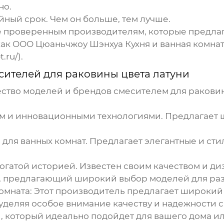
но.
ный срок. Чем он больше, тем лучше.
 проверенным производителям, которые предла
ак ООО Цюаньчжоу Шэнхуа Кухня и ванная комната
ru/).
сителей для раковины цвета латуни
ество моделей и брендов
смесителем для раковин
м и инновационными технологиями. Предлагает
 для ванных комнат. Предлагает элегантные и ст
гатой историей. Известен своим качеством и ди
 предлагающий широкий выбор моделей для раз
омната:
Этот производитель предлагает широкий 
 уделяя особое внимание качеству и надежности 
и
, который идеально подойдет для вашего дома ил