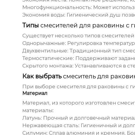
Многофункциональность:
Может использо
Экономия воды:
Гигиенический душ позво
Типы
смесителей для раковины с 
Существует несколько типов
смесителей
Однорычажные:
Регулировка температур
Двухвентильные:
Традиционный тип смеси
Термостатические:
Поддерживают заданну
Скрытого монтажа:
Устанавливаются в сте
Как выбрать
смеситель для раков
При выборе
смесителя для раковины с 
Материал
Материал, из которого изготовлен смеси
материалы:
Латунь:
Прочный и долговечный материал,
Нержавеющая сталь:
Гигиеничный и долг
Силумин:
Сплав алюминия и кремния. Бо