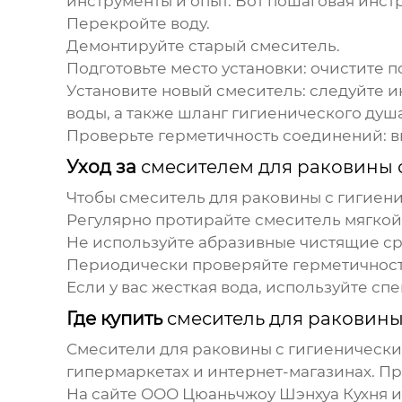
инструменты и опыт. Вот пошаговая инст
Перекройте воду.
Демонтируйте старый смеситель.
Подготовьте место установки:
очистите п
Установите новый смеситель:
следуйте и
воды, а также шланг гигиенического душа
Проверьте герметичность соединений:
в
Уход за
смесителем для раковины 
Чтобы
смеситель для раковины с гигиен
Регулярно протирайте смеситель мягкой 
Не используйте абразивные чистящие сре
Периодически проверяйте герметичность
Если у вас жесткая вода, используйте с
Где купить
смеситель для раковин
Смесители для раковины с гигиеническ
гипермаркетах и интернет-магазинах. П
На сайте
ООО Цюаньчжоу Шэнхуа Кухня и