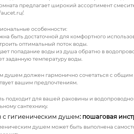
омната предлагает широкий ассортимент смесит
aucet.ru/
.
иональные особенности:
на быть достаточной для комфортного использо
троить оптимальный поток воды.
ет попадание воды из душа обратно в водопрово
 заданную температуру воды.
им душем
должен гармонично сочетаться с общим
ствует вашим предпочтениям.
ь подходит для вашей раковины и водопроводной
ьному сантехнику.
ы с гигиеническим душем
: пошаговая инс
гиеническим душем
может быть выполнена самосто