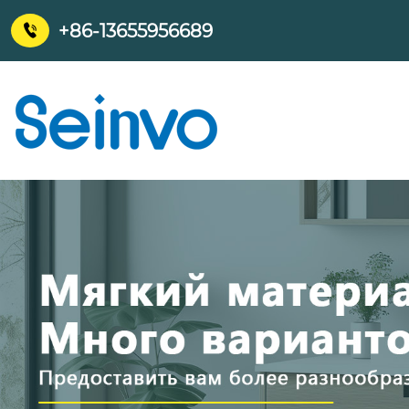
+86-13655956689
