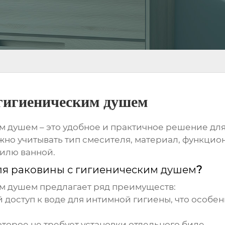
 гигиеническим душем
им душем
– это удобное и практичное решение дл
но учитывать тип смесителя, материал, функцион
тилю ванной.
ля раковины с гигиеническим душем
?
им душем
предлагает ряд преимуществ:
 доступ к воде для интимной гигиены, что особе
торое не требует установки отдельного биде.