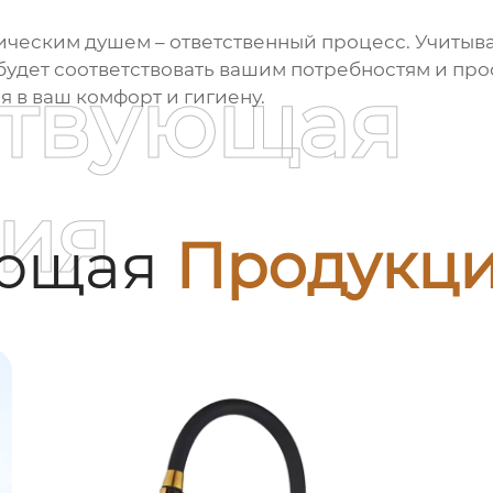
ническим душем
– ответственный процесс. Учитыв
будет соответствовать вашим потребностям и про
ствующая
я в ваш комфорт и гигиену.
ия
ующая
Продукц