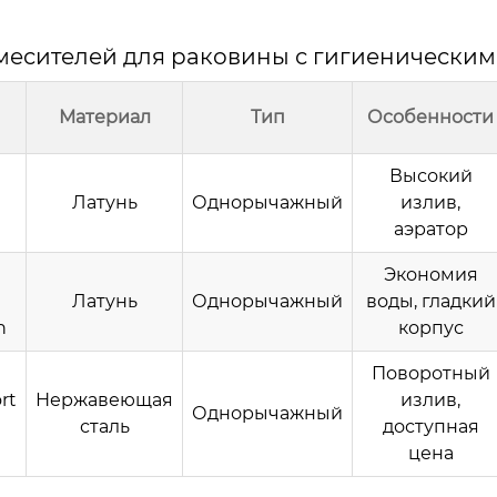
месителей для раковины с гигиенически
Материал
Тип
Особенности
Высокий
Латунь
Однорычажный
излив,
аэратор
Экономия
Латунь
Однорычажный
воды, гладкий
n
корпус
Поворотный
rt
Нержавеющая
излив,
Однорычажный
сталь
доступная
цена