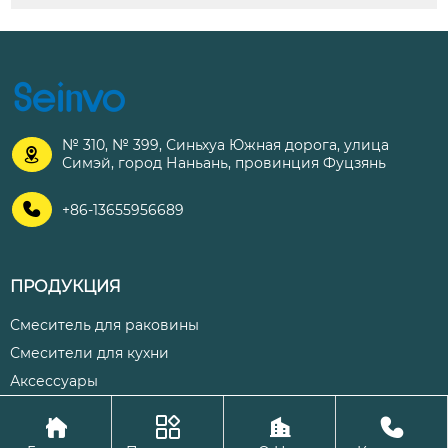
№ 310, № 399, Синьхуа Южная дорога, улица

Симэй, город Наньань, провинция Фуцзянь

+86-13655956689
ПРОДУКЦИЯ
Смеситель для раковины
Смесители для кухни
Аксессуары




Авторское право©ООО Цюаньчжоу Шэнхуа Кухня и ванная