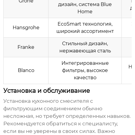
Grohe
и
дизайн, система Blue
д
Home
EcoSmart технология,
Э
Hansgrohe
широкий ассортимент
Стильный дизайн,
Franke
нержавеющая сталь
Интегрированные
На
Blanco
фильтры, высокое
качество
Установка и обслуживание
Установка
кухонного смесителя с
фильтрующим соединением
обычно
несложная, но требует определенных навыков.
Рекомендуется обратиться к специалисту,
если вы не уверены в своих силах. Важно