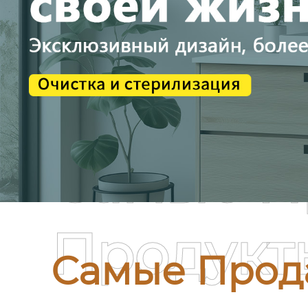
Самые П
Продукт
Самые Прод