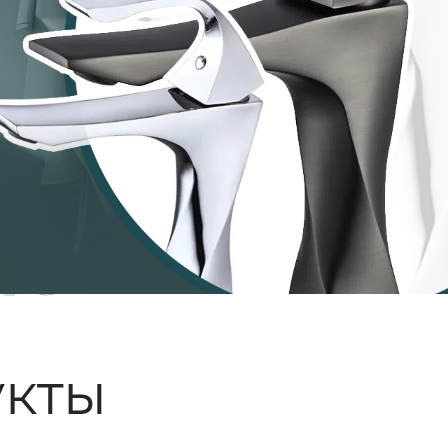
ые
кты