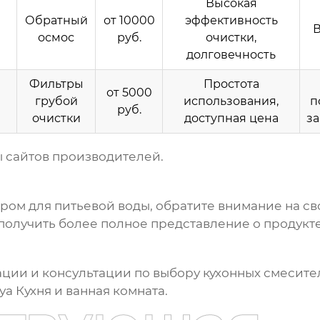
Высокая
Обратный
от 10000
эффективность
В
осмос
руб.
очистки,
долговечность
Фильтры
Простота
от 5000
грубой
использования,
п
руб.
очистки
доступная цена
з
 сайтов производителей.
тром для питьевой воды
, обратите внимание на с
 получить более полное представление о продукте
ции и консультации по выбору
кухонных смесите
 Кухня и ванная комната
.