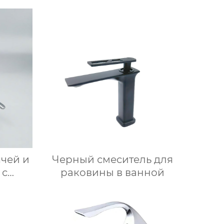
ячей и
Черный смеситель для
 с
раковины в ванной
им
ового