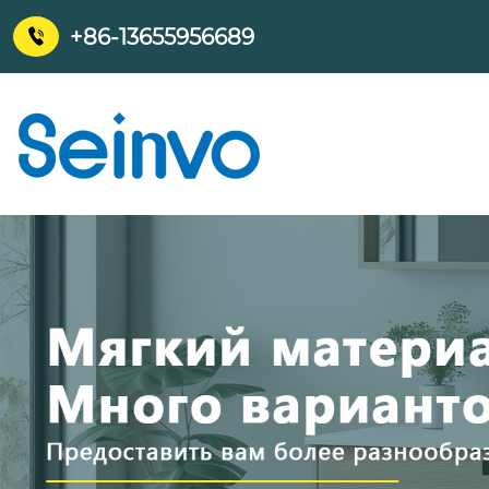
+86-13655956689
