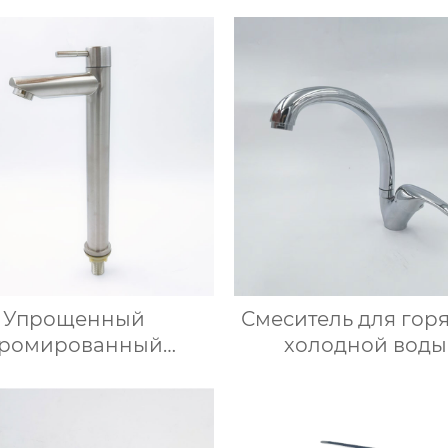
Упрощенный
Смеситель для гор
ромированный
холодной воды
итель повышенной
гальваническ
высоты
покрытием из цинк
сплава