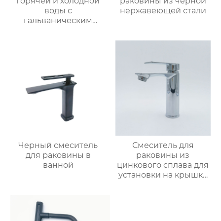
горячей и холодной
раковины из черной
воды с
нержавеющей стали
гальваническим
покрытием из
цинкового сплава
Черный смеситель
Смеситель для
для раковины в
раковины из
ванной
цинкового сплава для
установки на крышку
ванной