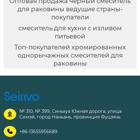
Оптовая продажа черный смеситель
для раковины ведущие страны-
покупатели
смеситель для кухни с изливом
питьевой
Топ-покупателей хромированных
однорычажных смесителей для
раковины
№ 310, № 399, Синьхуа Южная дорога, улица

Симэй, город Наньань, провинция Фуцзянь

+86-13655956689