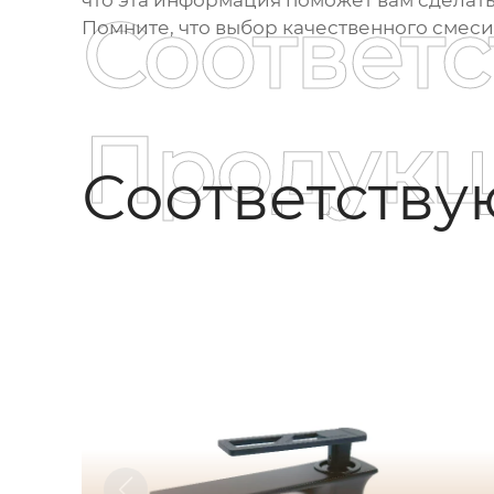
что эта информация поможет вам сделат
Соответ
Помните, что выбор качественного смеси
Продукц
Соответств