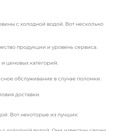
овины с холодной водой
. Вот несколько
чество продукции и уровень сервиса.
 и ценовых категорий.
исное обслуживание в случае поломки.
ловия доставки.
дой
. Вот некоторые из лучших:
 с холодной водой
. Они известны своим