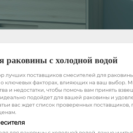
я раковины с холодной водой
зор лучших
поставщиков смесителей для раковины
о ключевых факторах, влияющих на ваш выбор. 
ва и недостатки, чтобы помочь вам принять взв
й идеально подойдет для вашей раковины и удовл
татьи вас ждет список проверенных поставщиков
ценам.
месителя
еля для раковины с холодной водой
, важно учиты