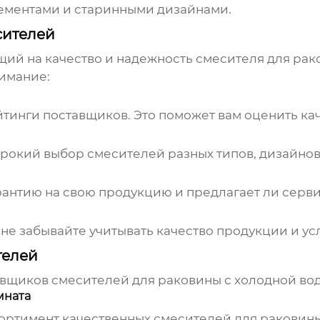
ементами и старинными дизайнами.
сителей
щий на качество и надежность
смесителя для рак
нимание:
йтинги поставщиков. Это поможет вам оценить ка
рокий выбор смесителей разных типов, дизайнов
рантию на свою продукцию и предлагает ли серв
 не забывайте учитывать качество продукции и ус
телей
авщиков
смесителей для раковины с холодной во
мната
сортимент качественных
смесителей для раковины