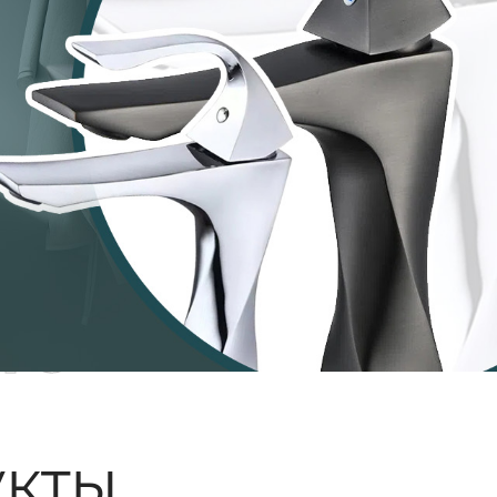
ые
кты