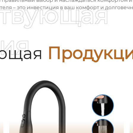
ь правильный выбор и наслаждаться комфортом и 
ствующая
теля – это инвестиция в ваш комфорт и долговеч
ия
ующая
Продукц