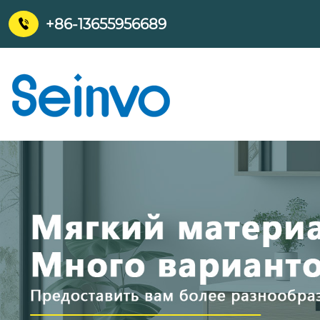
+86-13655956689
