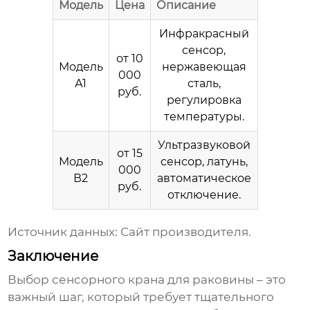
Модель
Цена
Описание
Инфракрасный
сенсор,
от 10
Модель
нержавеющая
000
А1
сталь,
руб.
регулировка
температуры.
Ультразвуковой
от 15
Модель
сенсор, латунь,
000
В2
автоматическое
руб.
отключение.
Источник данных: Сайт производителя.
Заключение
Выбор
сенсорного крана для раковины
– это
важный шаг, который требует тщательного