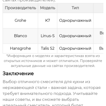
сайтах производителей):
Производитель
Модель
Тип
Grohe
K7
Однорычажный
Вы
Blanco
Linus-S
Однорычажный
Hansgrohe
Talis S2
Однорычажный
Выс
*Информация о моделях и характеристиках взята из
открытых источников и может отличаться. Проверяйте
актуальные данные на сайтах производителей.
Заключение
Выбор
отличного смесителя для кухни из
нержавеющей стали
– важная задача, которая
требует внимательного подхода. Учитывайте
наши советы, и вы сможете выбрать
идеальный смеситель, который будет