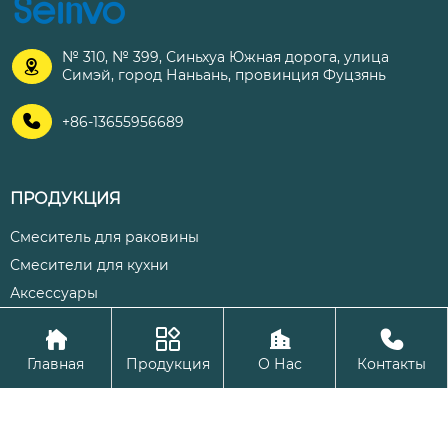
№ 310, № 399, Синьхуа Южная дорога, улица

Симэй, город Наньань, провинция Фуцзянь

+86-13655956689
ПРОДУКЦИЯ
Смеситель для раковины
Смесители для кухни
Аксессуары




Авторское право©ООО Цюаньчжоу Шэнхуа Кухня и ванная
Главная
Продукция
О Нас
Контакты
комната