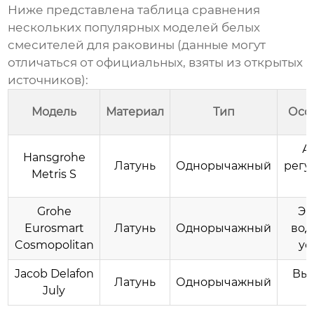
Ниже представлена таблица сравнения
нескольких популярных моделей белых
смесителей для раковины (данные могут
отличаться от официальных, взяты из открытых
источников):
Модель
Материал
Тип
Осо
А
Hansgrohe
Латунь
Однорычажный
регу
Metris S
Grohe
Эк
Eurosmart
Латунь
Однорычажный
вод
Cosmopolitan
ус
Jacob Delafon
Вы
Латунь
Однорычажный
July