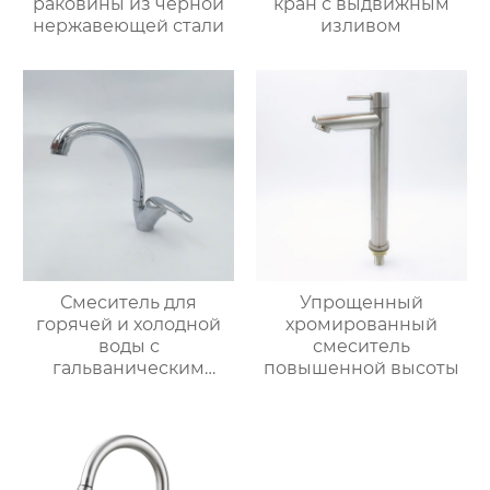
раковины из черной
кран с выдвижным
нержавеющей стали
изливом
Смеситель для
Упрощенный
горячей и холодной
хромированный
воды с
смеситель
гальваническим
повышенной высоты
покрытием из
цинкового сплава