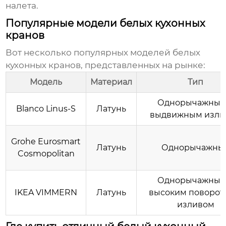
налета.
Популярные модели белых кухонных
кранов
Вот несколько популярных моделей белых
кухонных кранов, представленных на рынке:
Модель
Материал
Тип
Однорычажный,
Blanco Linus-S
Латунь
выдвижным изли
Grohe Eurosmart
Латунь
Однорычажны
Cosmopolitan
Однорычажный,
IKEA VIMMERN
Латунь
высоким поворо
изливом