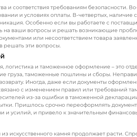
ва и соответствия требованиям безопасности. Во
зовании и условиях оплаты. В-четвертых, наличие
уникация. Особенно если вы работаете с поставщи
ть на ваши вопросы и решать возникающие пробле
документами или несоответствием товара заявлен
в решать эти вопросы.
ей
ая, логистика и таможенное оформление – это от
ание груза, таможенные пошлины и сборы. Непра
 возврату. Иногда, даже если документы оформле
связано с изменением правил или требований та
есителей из-за ошибки в таможенной декларации.
бытки. Пришлось срочно переоформлять докумен
ни и усилий, и привело к значительным финансов
 из искусственного камня
продолжает расти. Спро