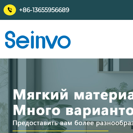
+86-13655956689
