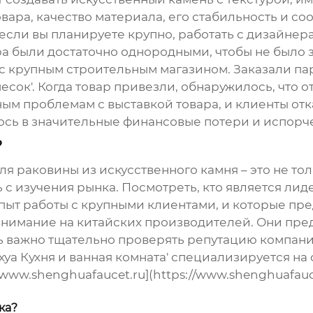
овара, качество материала, его стабильность и с
если вы планируете крупно, работать с дизайне
ура были достаточно однородными, чтобы не было 
 с крупным строительным магазином. Заказали п
сок'. Когда товар привезли, обнаружилось, что о
ным проблемам с выставкой товара, и клиенты от
лось в значительные финансовые потери и испор
?
ля раковины из искусственного камня
– это не то
 с изучения рынка. Посмотреть, кто является лид
пыт работы с крупными клиентами, и которые пр
ь внимание на китайских производителей. Они пр
ь важно тщательно проверять репутацию компани
а Кухня и ванная комната' специализируется на 
://www.shenghuafaucet.ru](https://www.shenghuafa
ка?