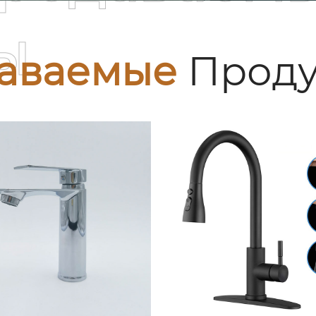
ы
аваемые
Проду