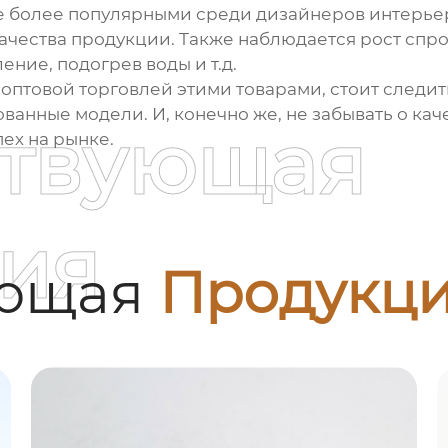
все более популярными среди дизайнеров интерьер
ачества продукции. Также наблюдается рост спр
ние, подогрев воды и т.д.
я
оптовой торговлей
этими товарами, стоит следит
анные модели. И, конечно же, не забывать о кач
ствующая
пех на рынке.
ия
ующая
Продукц