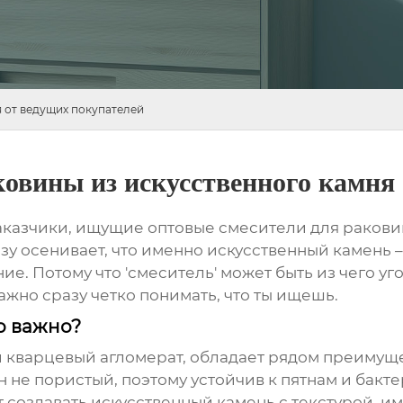
 от ведущих покупателей
ковины из искусственного камня
 заказчики, ищущие
оптовые смесители для ракови
разу осенивает, что именно искусственный камень 
ие. Потому что 'смеситель' может быть из чего уго
 важно сразу четко понимать, что ты ищешь.
о важно?
и кварцевый агломерат, обладает рядом преимущ
 не пористый, поэтому устойчив к пятнам и бакт
т создавать искусственный камень с текстурой,