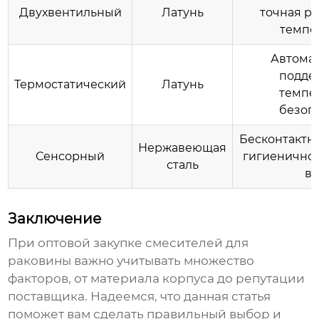
Двухвентильный
Латунь
точная р
темпе
Автома
подде
Термостатический
Латунь
темпе
безоп
Бесконтактн
Нержавеющая
Сенсорный
гигиеничнос
сталь
в
Заключение
При
оптовой
закупке
смесителей для
раковины
важно учитывать множество
факторов, от материала корпуса до репутации
поставщика. Надеемся, что данная статья
поможет вам сделать правильный выбор и