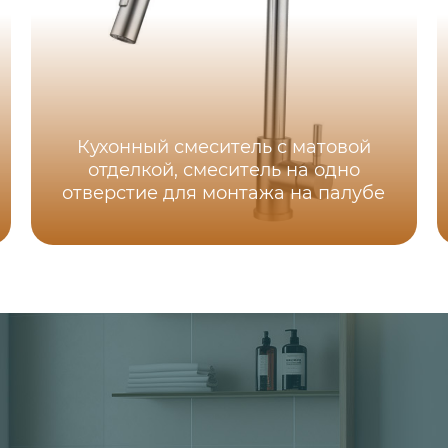
Кухонный смеситель с матовой
отделкой, смеситель на одно
отверстие для монтажа на палубе