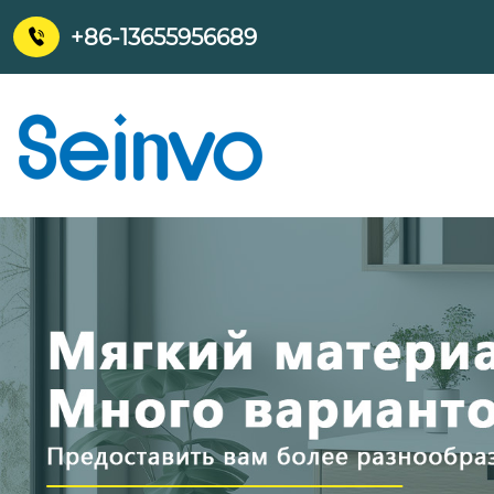
+86-13655956689
