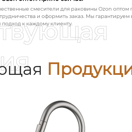
ачественные
смесители для раковины Ozon оптом
п
отрудничества и оформить заказ. Мы гарантируем
ствующая
подход к каждому клиенту.
ия
ующая
Продукц