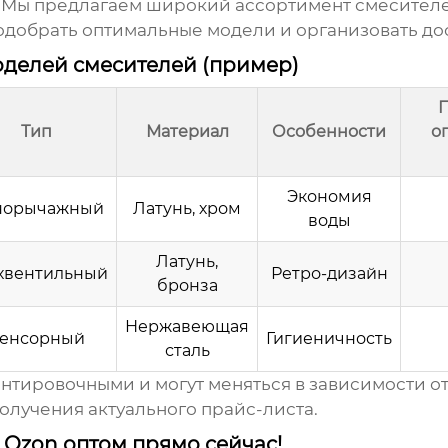
я. Мы предлагаем широкий ассортимент
смесителе
добрать оптимальные модели и организовать дос
делей смесителей (пример)
Тип
Материал
Особенности
о
Экономия
норычажный
Латунь, хром
воды
Латунь,
хвентильный
Ретро-дизайн
бронза
Нержавеющая
енсорный
Гигиеничность
сталь
тировочными и могут меняться в зависимости от 
лучения актуального прайс-листа.
 Ozon оптом прямо сейчас!