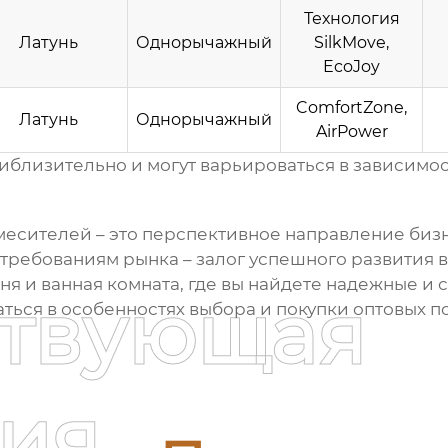
Технология
Латунь
Однорычажный
SilkMove,
EcoJoy
ComfortZone,
Латунь
Однорычажный
AirPower
иблизительно и могут варьироваться в зависимос
смесителей
– это перспективное направление биз
требованиям рынка – залог успешного развития 
я и ванная комната, где вы найдете надежные и 
ствующая
аться в особенностях выбора и покупки
оптовых п
ия