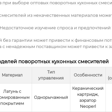
в при выборе
оптовых поворотных кухонных смес
смесителей из некачественных материалов может
Недостаточное изучение спроса и предпочтений 
 без гарантии может привести к финансовым пот
 с ненадежным поставщиком может привести к за
оделей поворотных кухонных смесителей
Тип
Материал
Особенности
управления
(
Керамический
Латунь с
картридж,
омированным
Однорычажный
аэратор
покрытием
Neoperl