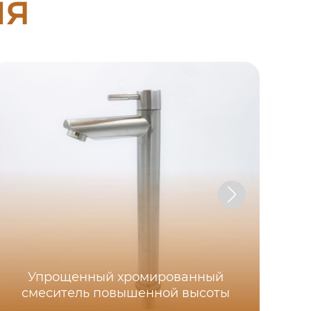
ия
Упрощенный хромированный
Гл
смеситель повышенной высоты