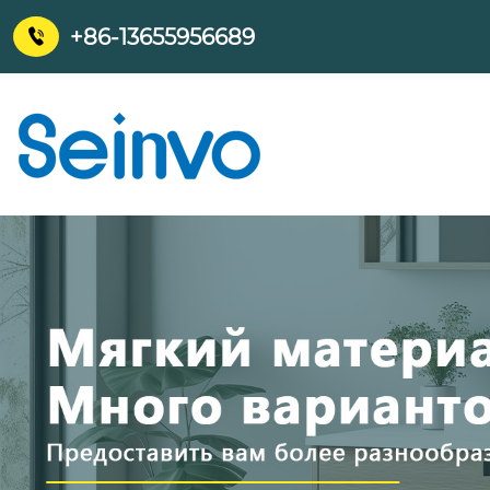
+86-13655956689
