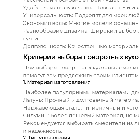
Удобство использования:
Поворотный изл
Универсальность:
Подходят для моек люб
Экономия воды:
Многие модели оснащены
Разнообразие дизайна:
Широкий выбор ст
кухни.
Долговечность:
Качественные материалы 
Критерии выбора поворотных кухо
При выборе
поворотных кухонных смеси
помогут вам предложить своим клиентам
1. Материал изготовления
Наиболее популярными материалами для
Латунь:
Прочный и долговечный материал
Нержавеющая сталь:
Гигиеничный и усто
Силумин:
Более дешевый материал, но м
Рекомендуется выбирать смесители из л
и надежность.
2. Тип управления