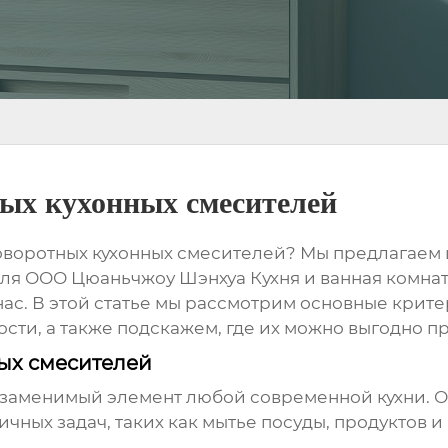
ых кухонных смесителей
оворотных кухонных смесителей
? Мы предлагаем
ля ООО Цюаньчжоу Шэнхуа Кухня и ванная комната
у нас. В этой статье мы рассмотрим основные кри
сти, а также подскажем, где их можно выгодно п
ых смесителей
езаменимый элемент любой современной кухни. О
ных задач, таких как мытье посуды, продуктов и