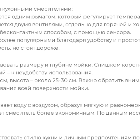
 кухонными смесителями:
ся одним рычагом, который регулирует температ
тся двумя вентилями, отдельно для горячей и хо
бесконтактным способом, с помощью сенсора.
олее популярными благодаря удобству и просто
ть, но стоят дороже.
вовать размеру и глубине мойки. Слишком корот
й – к неудобству использования.
см, высота – около 25-30 см. Важно обратить вни
ования всей поверхности мойки.
вает воду с воздухом, образуя мягкую и равномер
ает смеситель более экономичным. По данным ис
твовать стилю кухни и личным предпочтениям по