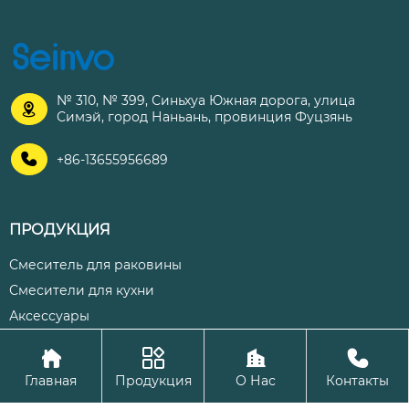
№ 310, № 399, Синьхуа Южная дорога, улица

Симэй, город Наньань, провинция Фуцзянь

+86-13655956689
ПРОДУКЦИЯ
Смеситель для раковины
Смесители для кухни
Аксессуары




Авторское право©ООО Цюаньчжоу Шэнхуа Кухня и ванная
Главная
Продукция
О Нас
Контакты
комната