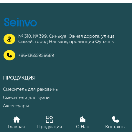
№ 310, № 399, Синьхуа Южная дорога, улица

Симэй, город Наньань, провинция Фуцзянь

+86-13655956689
ПРОДУКЦИЯ
Смеситель для раковины
Смесители для кухни
Аксессуары




Авторское право©ООО Цюаньчжоу Шэнхуа Кухня и ванная
Главная
Продукция
О Нас
Контакты
комната