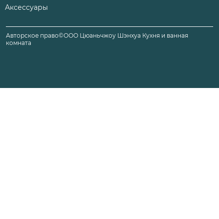
Аксессуары
Авторское право©ООО Цюаньчжоу Шэнхуа Кухня и ванная
комната