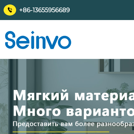
+86-13655956689
