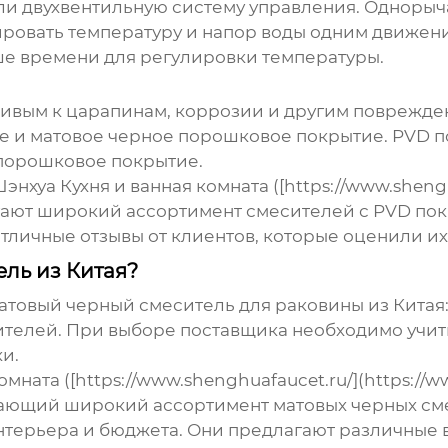
ли двухвентильную систему управления. Однорыч
лировать температуру и напор воды одним движе
ше времени для регулировки температуры.
чивым к царапинам, коррозии и другим поврежде
е и матовое черное порошковое покрытие. PVD 
 порошковое покрытие.
хуа Кухня и ванная комната ([https://www.shengh
длагают широкий ассортимент смесителей с PVD п
отличные отзывы от клиентов, которые оценили их
ель из Китая?
атовый черный смеситель для раковины из Китая
телей. При выборе поставщика необходимо учит
и.
ната ([https://www.shenghuafaucet.ru/](https://w
гающий широкий ассортимент матовых черных сме
терьера и бюджета. Они предлагают различные в