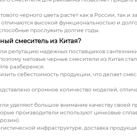
вого черного цвета растет как в России, так и за
 и отличаются высокой функциональностью и дол
 способные прослужить долгие годы.
ный смеситель из Китая?
али репутацию надежных поставщиков сантехник
 поэтому
матовые черные смесители из Китая
стал
йте разберемся:
низить себестоимость продукции, что делает сме
едставлено огромное количество моделей, отли
ли уделяют большое внимание качеству своей п
торые производители используют цинковые сплав
розии).
гистической инфраструктуре, доставка продукци