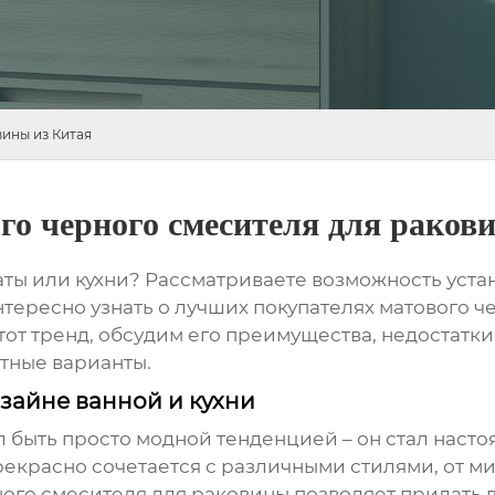
ины из Китая
го черного смесителя для раков
ты или кухни? Рассматриваете возможность уста
нтересно узнать о
лучших покупателях матового ч
тот тренд, обсудим его преимущества, недостатки
тные варианты.
зайне ванной и кухни
л быть просто модной тенденцией – он стал наст
рекрасно сочетается с различными стилями, от м
ного смесителя для раковины
позволяет придать 