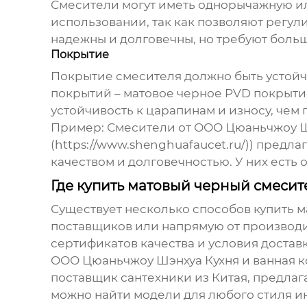
Смесители могут иметь однорычажную и
использовании, так как позволяют регу
надежны и долговечны, но требуют боль
Покрытие
Покрытие смесителя должно быть устой
покрытий – матовое черное PVD покрыти
устойчивость к царапинам и износу, чем
Пример: Смесители от ООО Цюаньчжоу Шэн
(https://www.shenghuafaucet.ru/)) пре
качеством и долговечностью. У них есть 
Где купить матовый черный смесит
Существует несколько способов купить
м
поставщиков или напрямую от производи
сертификатов качества и условия доставк
ООО Цюаньчжоу Шэнхуа Кухня и ванная ком
поставщик сантехники из Китая, предла
можно найти модели для любого стиля ин