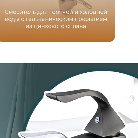
Смеситель для горячей и холодной
воды с гальваническим покрытием
из цинкового сплава