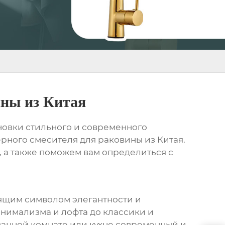
ины из Китая
новки стильного и современного
ерного смесителя для раковины из Китая
.
, а также поможем вам определиться с
оящим символом элегантности и
инимализма и лофта до классики и
ванной комнате или кухне современный и