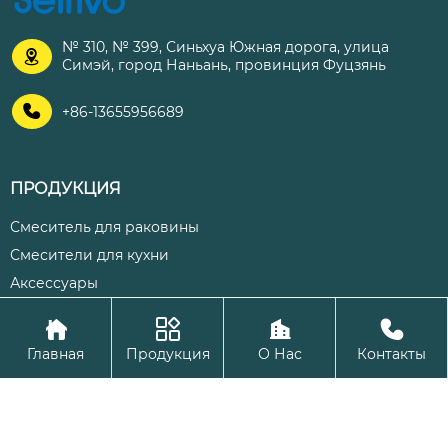
№ 310, № 399, Синьхуа Южная дорога, улица

Симэй, город Наньань, провинция Фуцзянь

+86-13655956689
ПРОДУКЦИЯ
Смеситель для раковины
Смесители для кухни
Аксессуары




Авторское право©ООО Цюаньчжоу Шэнхуа Кухня и ванная
Главная
Продукция
О Нас
Контакты
комната