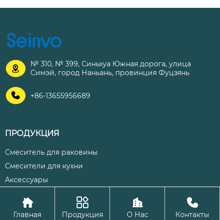
№ 310, № 399, Синьхуа Южная дорога, улица

Симэй, город Наньань, провинция Фуцзянь

+86-13655956689
ПРОДУКЦИЯ
Смеситель для раковины
Смесители для кухни
Аксессуары




Авторское право©ООО Цюаньчжоу Шэнхуа Кухня и ванная
Главная
Продукция
О Нас
Контакты
комната