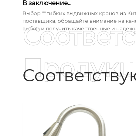
В заключение...
Выбор **гибких выдвижных кранов из Кит
поставщика, обращайте внимание на каче
Соответ
выбор и получить качественные и надежн
Продукц
Соответств