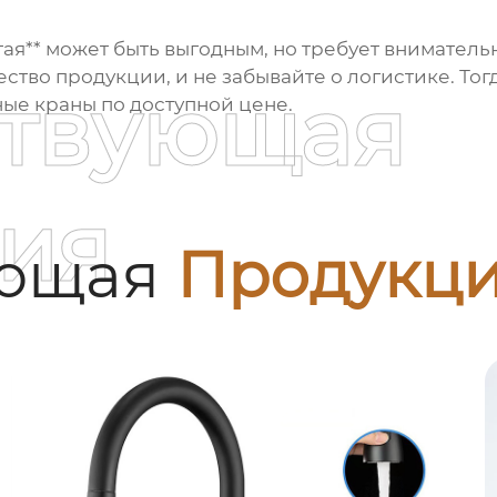
ая** может быть выгодным, но требует вниматель
ство продукции, и не забывайте о логистике. То
ствующая
ые краны по доступной цене.
ия
ующая
Продукц