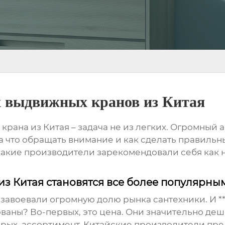
х выдвижных кранов из Китая
рана из Китая – задача не из легких. Огромный а
а что обращать внимание и как сделать правильн
 какие производители зарекомендовали себя как
з Китая становятся все более популярны
 завоевали огромную долю рынка сантехники. И 
ованы? Во-первых, это цена. Они значительно де
орых, ассортимент. Китайские производители пр