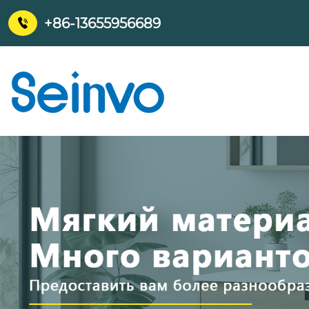
+86-13655956689
