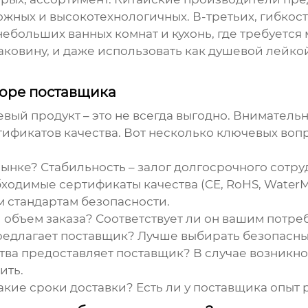
жных и высокотехнологичных. В-третьих, гибкость!
ебольших ванных комнат и кухонь, где требуетс
раковину, и даже использовать как душевой лейко
боре поставщика
евый продукт – это не всегда выгодно. Вниматель
тификатов качества. Вот несколько ключевых вопр
ынке? Стабильность – залог долгосрочного сотру
одимые сертификаты качества (CE, RoHS, WaterMar
 стандартам безопасности.
объем заказа? Соответствует ли он вашим потре
едлагает поставщик? Лучше выбирать безопасные
тва предоставляет поставщик? В случае возникн
ить.
акие сроки доставки? Есть ли у поставщика опыт