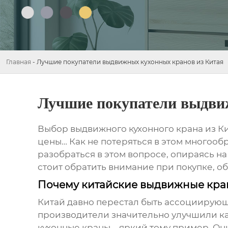
Главная
-
Лучшие покупатели выдвижных кухонных кранов из Китая
Лучшие покупатели выдви
Выбор
выдвижного кухонного крана
из Ки
цены… Как не потеряться в этом многооб
разобраться в этом вопросе, опираясь н
стоит обратить внимание при покупке, о
Почему китайские выдвижные кран
Китай давно перестал быть ассоциирую
производители значительно улучшили ка
кухонные краны
– яркий тому пример. Он