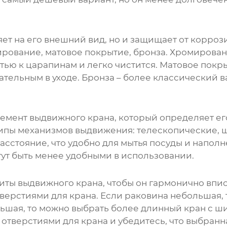
яет на его внешний вид, но и защищает от корро
рование, матовое покрытие, бронза. Хромировани
стью к царапинам и легко чистится. Матовое пок
ательным в уходе. Бронза – более классический 
лемент
выдвижного крана
, который определяет е
типы механизмов выдвижения: телескопические,
расстояние, что удобно для мытья посуды и напо
ут быть менее удобными в использовании.
риты
выдвижного крана
, чтобы он гармонично впи
верстиями для крана. Если раковина небольшая, 
ьшая, то можно выбрать более длинный кран с ш
отверстиями для крана и убедитесь, что выбран