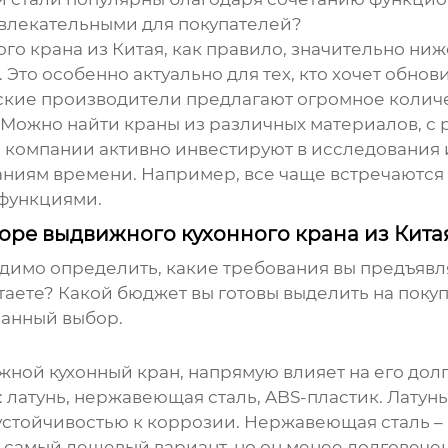
влекательными для покупателей?
го крана
из Китая, как правило, значительно ниж
то особенно актуально для тех, кто хочет обнови
ские производители предлагают огромное количе
 Можно найти краны из различных материалов, с 
е компании активно инвестируют в исследования
аниям времени. Например, все чаще встречаются
функциями.
оре выдвижного кухонного крана из Кита
димо определить, какие требования вы предъявля
ете? Какой бюджет вы готовы выделить на покуп
нанный выбор.
жной кухонный кран
, напрямую влияет на его дол
атунь, нержавеющая сталь, ABS-пластик. Латунь 
 устойчивостью к коррозии. Нержавеющая сталь –
– самый дешевый вариант, но он менее долговече