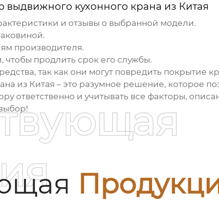
ю выдвижного кухонного крана из Китая
рактеристики и отзывы о выбранной модели.
раковиной.
иям производителя.
, чтобы продлить срок его службы.
едства, так как они могут повредить покрытие кр
рана
из Китая – это разумное решение, которое по
ору ответственно и учитывать все факторы, описан
ствующая
выбор!
ия
ующая
Продукц