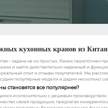
жных кухонных кранов из Китая
тая – задача не из простых. Рынок переполнен п
разии и найти действительно надежный и функцио
а реальный опыт и отзывы покупателей. Мы расс
бсудим популярные модели и дадим несколько сов
ы становятся все популярнее?
щимся исключительно с дешевым производством. 
чество своей продукции, предлагая конкуренто
и стали популярны благодаря сочетанию функцион