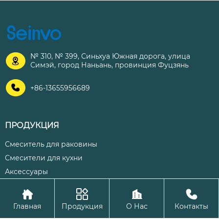
№ 310, № 399, Синьхуа Южная дорога, улица

Симэй, город Наньань, провинция Фуцзянь

+86-13655956689
ПРОДУКЦИЯ
Смеситель для раковины
Смесители для кухни
Аксессуары




Авторское право©ООО Цюаньчжоу Шэнхуа Кухня и ванная
Главная
Продукция
О Нас
Контакты
комната