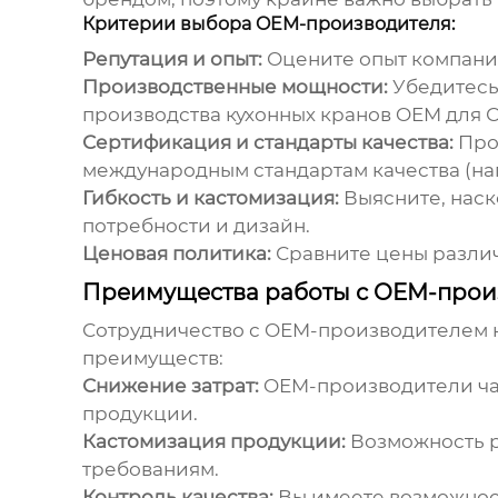
Критерии выбора OEM-производителя:
Репутация и опыт:
Оцените опыт компании
Производственные мощности:
Убедитесь
производства
кухонных кранов OEM для 
Сертификация и стандарты качества:
Про
международным стандартам качества (нап
Гибкость и кастомизация:
Выясните, наск
потребности и дизайн.
Ценовая политика:
Сравните цены различ
Преимущества работы с OEM-прои
Сотрудничество с OEM-производителем
преимуществ:
Снижение затрат:
OEM-производители час
продукции.
Кастомизация продукции:
Возможность р
требованиям.
Контроль качества:
Вы имеете возможнос