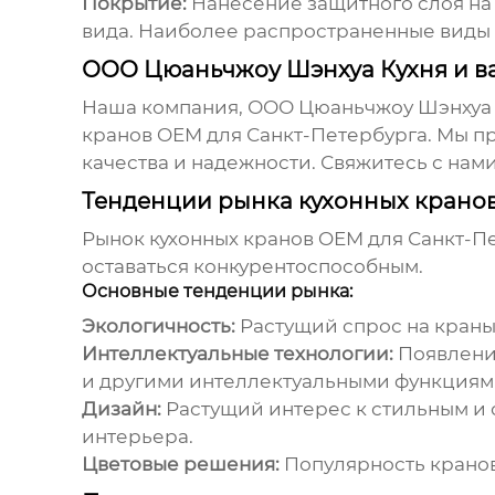
Покрытие:
Нанесение защитного слоя на 
вида. Наиболее распространенные виды 
ООО Цюаньчжоу Шэнхуа Кухня и ва
Наша компания,
ООО Цюаньчжоу Шэнхуа К
кранов OEM для Санкт-Петербурга
. Мы 
качества и надежности. Свяжитесь с нам
Тенденции рынка кухонных кранов
Рынок
кухонных кранов OEM для Санкт-П
оставаться конкурентоспособным.
Основные тенденции рынка:
Экологичность:
Растущий спрос на краны
Интеллектуальные технологии:
Появлени
и другими интеллектуальными функциям
Дизайн:
Растущий интерес к стильным и 
интерьера.
Цветовые решения:
Популярность кранов 