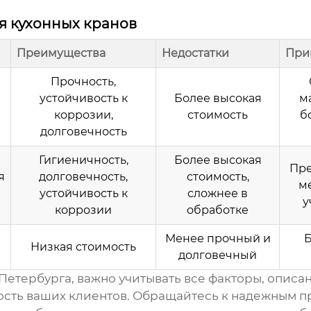
я кухонных кранов
Преимущества
Недостатки
При
Прочность,
устойчивость к
Более высокая
м
коррозии,
стоимость
б
долговечность
Гигиеничность,
Более высокая
Пре
я
долговечность,
стоимость,
м
устойчивость к
сложнее в
у
коррозии
обработке
Менее прочный и
Низкая стоимость
долговечный
-Петербурга
, важно учитывать все факторы, описа
ость ваших клиентов. Обращайтесь к надежным п