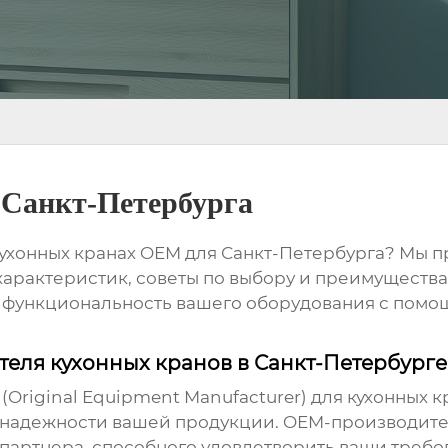
Санкт-Петербурга
ухонных кранах OEM для Санкт-Петербурга
? Мы п
арактеристик, советы по выбору и преимуществ
 и функциональность вашего оборудования с по
еля кухонных кранов в Санкт-Петербурге
Original Equipment Manufacturer) для
кухонных к
и надежности вашей продукции. OEM-производит
партнера, способного удовлетворить ваши требов