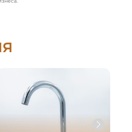
изнеса.
ия