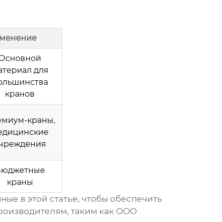
менение
Основной
атериал для
ольшинства
кранов
миум-краны,
едицинские
чреждения
Бюджетные
краны
нные в этой статье, чтобы обеспечить
роизводителям, таким как ООО