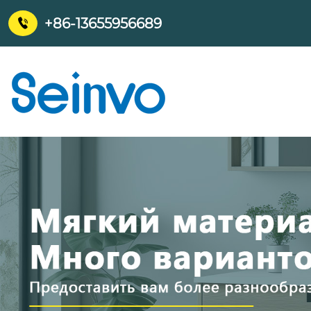
+86-13655956689
