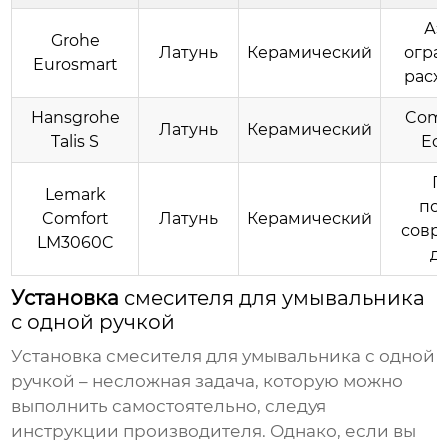
Аэ
Grohe
Латунь
Керамический
огра
Eurosmart
расх
Hansgrohe
Comf
Латунь
Керамический
Talis S
Ec
Г
Lemark
под
Comfort
Латунь
Керамический
совр
LM3060C
д
Установка
смесителя для умывальника
с одной ручкой
Установка
смесителя для умывальника с одной
ручкой
– несложная задача, которую можно
выполнить самостоятельно, следуя
инструкции производителя. Однако, если вы