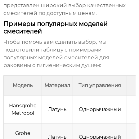
представлен широкий выбор качественных
смесителей по доступным ценам.
Примеры популярных моделей
смесителей
Чтобы помочь вам сделать выбор, мы
подготовили таблицу с примерами
популярных моделей
смесителей для
раковины с гигиеническим душем
:
Модель
Материал
Тип управления
С
Hansgrohe
Латунь
Однорычажный
г
Metropol
Grohe
Латунь
Однорычажный
г