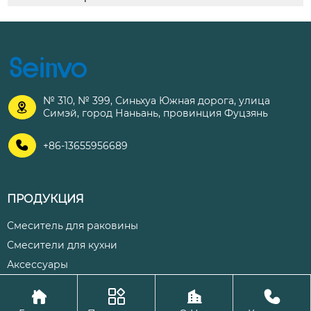
№ 310, № 399, Синьхуа Южная дорога, улица

Симэй, город Наньань, провинция Фуцзянь

+86-13655956689
ПРОДУКЦИЯ
Смеситель для раковины
Смесители для кухни
Аксессуары




Авторское право©ООО Цюаньчжоу Шэнхуа Кухня и ванная