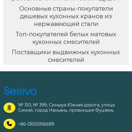
Основные страны-покупатели
дешевых кухонных кранов из
нержавеющей стали
Топ-покупателей белых матовых
кухонных смесителей
Поставщики выдвижных кухонных
смесителей
№ 310, № 399, Синьхуа Южная дорога, улица

Симэй, город Наньань, провинция Фуцзянь

+86-13655956689