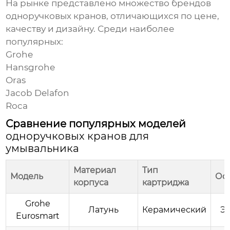
На рынке представлено множество брендов
одноручковых кранов
, отличающихся по цене,
качеству и дизайну. Среди наиболее
популярных:
Grohe
Hansgrohe
Oras
Jacob Delafon
Roca
Сравнение популярных моделей
одноручковых кранов для
умывальника
Материал
Тип
Модель
Ос
корпуса
картриджа
Grohe
Латунь
Керамический
Эк
Eurosmart