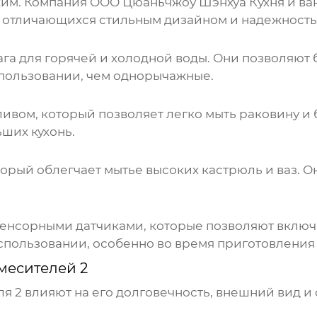
жим. Компания
ООО Цюаньчжоу Шэнхуа Кухня и ва
 отличающихся стильным дизайном и надежность
га для горячей и холодной воды. Они позволяют 
спользовании, чем однорычажные.
вом, который позволяет легко мыть раковину и 
ших кухонь.
рый облегчает мытье высоких кастрюль и ваз. Они
нсорными датчиками, которые позволяют включа
использовании, особенно во время приготовления
месителей 2
ля 2
влияют на его долговечность, внешний вид и