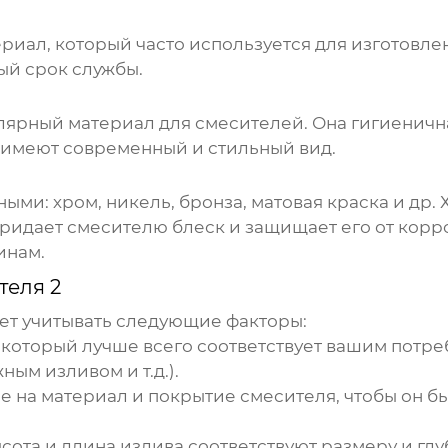
ериал, который часто используется для изготовл
ый срок службы.
ярный материал для смесителей. Она гигиенична,
 имеют современный и стильный вид.
ыми: хром, никель, бронза, матовая краска и др
придает смесителю блеск и защищает его от кор
инам.
теля 2
ет учитывать следующие факторы:
 который лучше всего соответствует вашим потр
ым изливом и т.д.).
 на материал и покрытие смесителя, чтобы он б
ысота и длина излива соответствуют размеру и гл