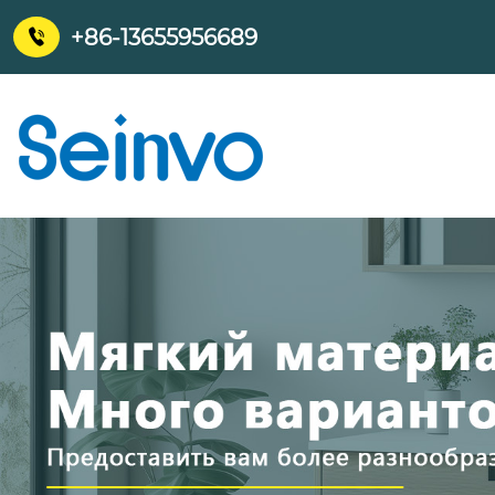
+86-13655956689
