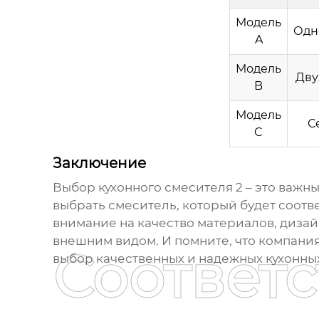
Модель
Одн
A
Модель
Дву
B
Модель
С
C
Заключение
Выбор
кухонного смесителя 2
– это важн
выбрать смеситель, который будет соотв
внимание на качество материалов, дизай
внешним видом. И помните, что компани
Соответ
выбор качественных и надежных
кухонны