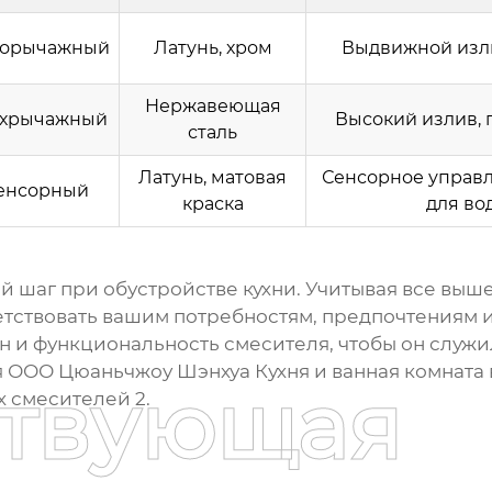
орычажный
Латунь, хром
Выдвижной изли
Нержавеющая
хрычажный
Высокий излив,
сталь
Латунь, матовая
Сенсорное управл
енсорный
краска
для во
ый шаг при обустройстве кухни. Учитывая все вы
етствовать вашим потребностям, предпочтениям и
н и функциональность смесителя, чтобы он служи
я ООО Цюаньчжоу Шэнхуа Кухня и ванная комната
ствующая
х смесителей 2
.