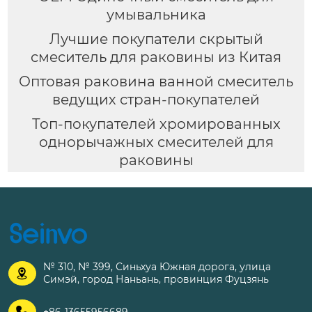
умывальника
Лучшие покупатели скрытый
смеситель для раковины из Китая
Оптовая раковина ванной смеситель
ведущих стран-покупателей
Топ-покупателей хромированных
однорычажных смесителей для
раковины
№ 310, № 399, Синьхуа Южная дорога, улица

Симэй, город Наньань, провинция Фуцзянь

+86-13655956689