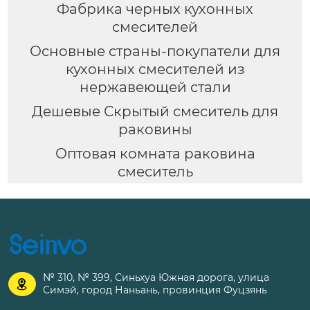
Фабрика черных кухонных
смесителей
Основные страны-покупатели для
кухонных смесителей из
нержавеющей стали
Дешевые Скрытый смеситель для
раковины
Оптовая комната раковина
смеситель
№ 310, № 399, Синьхуа Южная дорога, улица

Симэй, город Наньань, провинция Фуцзянь