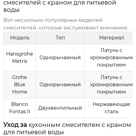
смесителей с краном для питьевой
воды
Вот несколько популярных моделей
смесителей, которые заслуживают внимания:
Модель
Тип
Материал
Латунь с
Hansgrohe
Однорычажный
хромированным
Metris
покрытием
Grohe
Латунь с
Blue
Однорычажный
хромированным
Home
покрытием
Blanco
Нержавеющая
Двухвентильный
Fontas II
сталь
Уход за
кухонным смесителем с краном
для питьевой воды