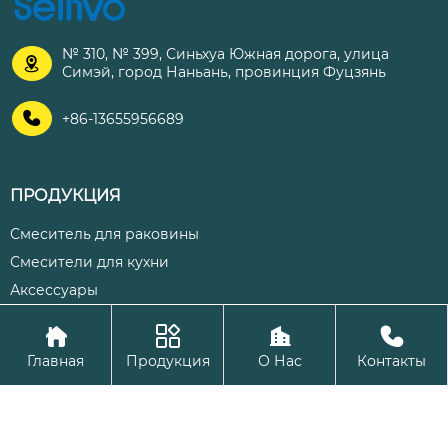
№ 310, № 399, Синьхуа Южная дорога, улица

Симэй, город Наньань, провинция Фуцзянь

+86-13655956689
ПРОДУКЦИЯ
Смеситель для раковины
Смесители для кухни
Аксессуары




Авторское право©ООО Цюаньчжоу Шэнхуа Кухня и ванная
Главная
Продукция
О Нас
Контакты
комната